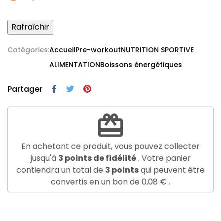
Catégories:
Accueil
Pre-workout
NUTRITION SPORTIVE
ALIMENTATION
Boissons énergétiques
Partager
redeem
En achetant ce produit, vous pouvez collecter
jusqu'à
3
points de fidélité
. Votre panier
contiendra un total de
3
points
qui peuvent être
convertis en un bon de
0,08 €
.