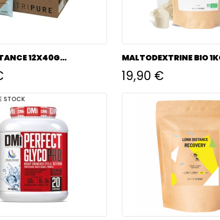
TANCE 12X40G
MALTODEXTRINE BIO 1
RE
NUTRIPURE
€
19,90 €
E STOCK