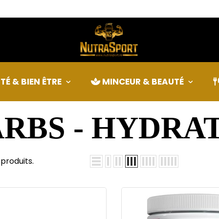
YDRATATION
TÉ & BIEN ÊTRE
MINCEUR & BEAUTÉ
RBS - HYDRA
 produits.