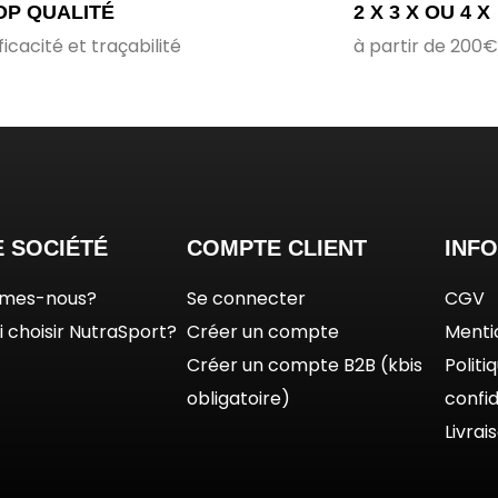
OP QUALITÉ
2 X 3 X OU 4 X
ficacité et traçabilité
à partir de 200
 SOCIÉTÉ
COMPTE CLIENT
INF
mmes-nous?
Se connecter
CGV
 choisir NutraSport?
Créer un compte
Menti
Créer un compte B2B (kbis
Politi
obligatoire)
confid
Livrai