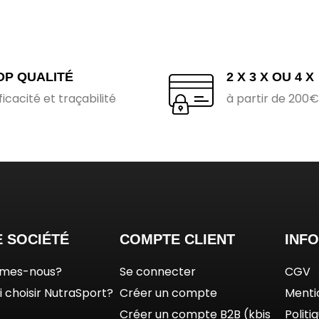
OP QUALITÉ
2 X 3 X OU 4 X
ficacité et traçabilité
à partir de 200
 SOCIÉTÉ
COMPTE CLIENT
INF
mmes-nous?
Se connecter
CGV
 choisir NutraSport?
Créer un compte
Menti
Créer un compte B2B (kbis
Politi